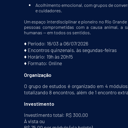
Acolhimento emocional, com grupos de conversa
e cuidadores.
Um espaço interdisciplinar e pioneiro no Rio Grande 
pessoas comprometidas com a causa animal, a s
humanas — em todos os sentidos.
♦ Período: 16/03 a 06/07/2026
♦ Encontros quinzenais, às segundas-feiras
♦ Horário: 19h às 20h15
♦ Formato: Online
Organização
O grupo de estudos é organizado em 4 módulos
totalizando 8 encontros, além de 1 encontro ext
Investimento
Investimento total: R$ 300,00
À vista ou
R$ 75,00 por módulo (via boleto)